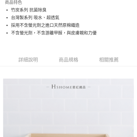
商品特色
ATM付款
竹炭系列 抗菌除臭
台灣製系列 吸水、超透氣
運送方式
採用不含螢光劑之進口天然原棉織造
不含螢光劑，不含游離甲醛，與皮膚親和力優
全家取貨付款
每筆NT$60，滿NT$999(含以上)免運費
7-11取貨付款
詳細說明
商品規格
相關推薦
每筆NT$60，滿NT$999(含以上)免運費
宅配
每筆NT$120，滿NT$999(含以上)免運費