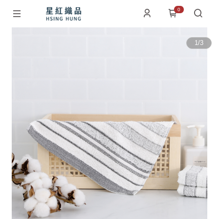
0
1
/
3