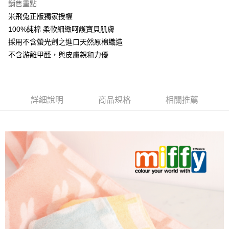
銷售重點
ATM付款
米飛兔正版獨家授權
100%純棉 柔軟細緻呵護寶貝肌膚
運送方式
採用不含螢光劑之進口天然原棉織造
不含游離甲醛，與皮膚親和力優
全家取貨付款
每筆NT$60，滿NT$999(含以上)免運費
7-11取貨付款
詳細說明
商品規格
相關推薦
每筆NT$60，滿NT$999(含以上)免運費
宅配
每筆NT$120，滿NT$999(含以上)免運費