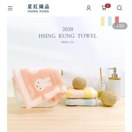
0
1
/
10