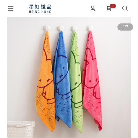
0
1
/
7