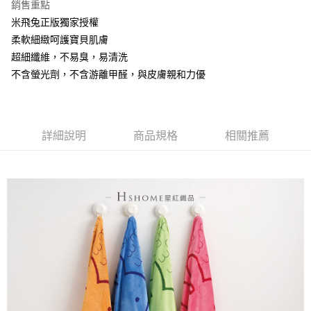
銷售重點
ATM付款
米飛兔正版獨家授權
柔軟細緻呵護寶貝肌膚
運送方式
超細纖維，不易臭，易清洗
不含螢光劑，不含游離甲醛，與皮膚親和力優
全家取貨付款
每筆NT$60，滿NT$999(含以上)免運費
7-11取貨付款
詳細說明
商品規格
相關推薦
每筆NT$60，滿NT$999(含以上)免運費
宅配
每筆NT$120，滿NT$999(含以上)免運費