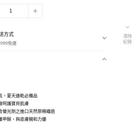
送方式
清除
紀錄
999免運
次付款
付款
氣，夏天速乾必備品
緻呵護寶貝肌膚
含螢光劑之進口天然原棉織造
離甲醛，與皮膚親和力優
付款