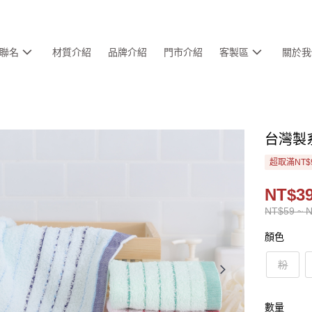
聯名
材質介紹
品牌介紹
門市介紹
客製區
關於我
台灣製
超取滿NT$
NT$39
NT$59 ~ 
顏色
粉
數量