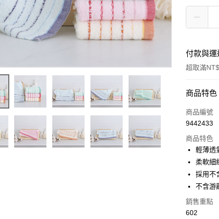
付款與運
超取滿NT$
付款方式
商品特色
信用卡一
商品編號
9442433
超商取貨
商品特色
Apple Pay
輕薄透
柔軟細
ATM付款
採用不
不含游
運送方式
銷售重點
602
全家取貨