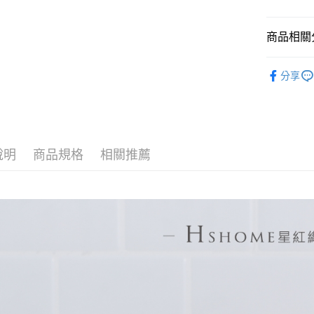
每筆NT$6
商品相關分
7-11取貨
每筆NT$6
兒童毛巾
分享
宅配
全部商品
每筆NT$1
材質分類
【MIT】
說明
商品規格
相關推薦