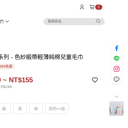
0
們
系列 - 色紗緞帶輕薄純棉兒童毛巾
999免運
 ~ NT$155
NT$236
藍
黃
綠
四色一組