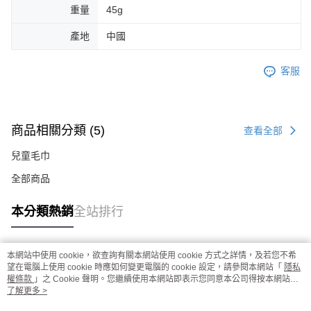
重量
45g
產地
中國
客服
商品相關分類 (5)
查看全部
兒童毛巾
全部商品
本分類熱銷
全站排行
本網站中使用 cookie，欲查詢有關本網站使用 cookie 方式之詳情，及若您不希
熱門標籤
望在電腦上使用 cookie 時應如何變更電腦的 cookie 設定，請參閱本網站「
隱私
權條款
」之 Cookie 聲明。您繼續使用本網站即表示您同意本公司得按本網站使
用條款之 Cookie 聲明使用 cookie。
了解更多 >