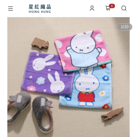
0
1
/
10