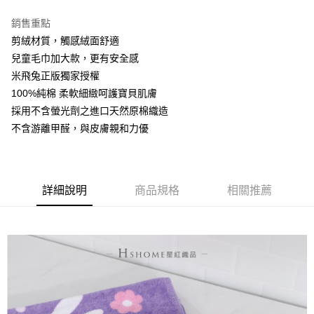
Apple Pay
銷售重點
ATM付款
剪絨材質，觸感絨面舒適
兒童毛巾加大款，更有安全感
運送方式
米飛兔正版獨家授權
100%純棉 柔軟細緻呵護寶貝肌膚
全家取貨付款
採用不含螢光劑之進口天然原棉織造
每筆NT$60，滿NT$999(含以上)免運費
不含游離甲醛，與皮膚親和力優
7-11取貨付款
每筆NT$60，滿NT$999(含以上)免運費
宅配
詳細說明
商品規格
相關推薦
每筆NT$120，滿NT$999(含以上)免運費