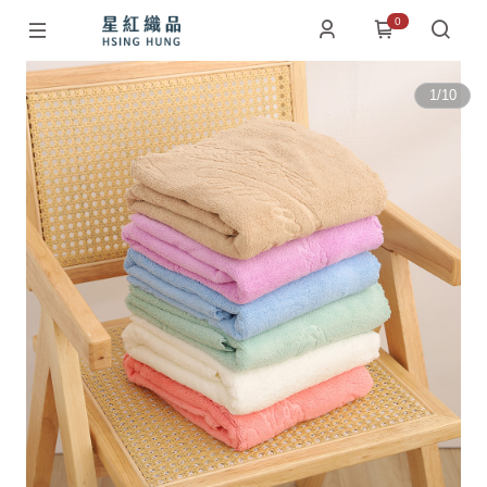
0
1
/
10