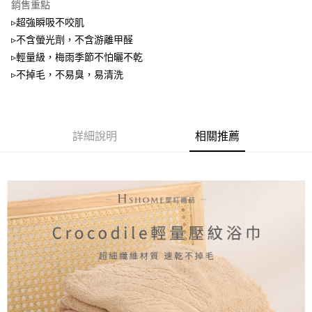
銷售重點
ATM付款
▹超強瞬吸不咬肌
▹不含螢光劑，不含游離甲醛
運送方式
▹輕量級，梅雨季節不怕曬不乾
▹不掉毛，不易臭，易清洗
全家取貨付款
每筆NT$60，滿NT$999(含以上)免運費
7-11取貨付款
詳細說明
相關推薦
每筆NT$60，滿NT$999(含以上)免運費
宅配
每筆NT$120，滿NT$999(含以上)免運費