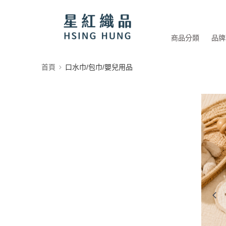
商品分類
品牌
首頁
口水巾/包巾/嬰兒用品