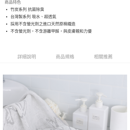
商品特色
ATM付款
竹炭系列 抗菌除臭
台灣製系列 吸水、超透氣
運送方式
採用不含螢光劑之進口天然原棉織造
不含螢光劑，不含游離甲醛，與皮膚親和力優
全家取貨付款
每筆NT$60，滿NT$999(含以上)免運費
7-11取貨付款
詳細說明
商品規格
相關推薦
每筆NT$60，滿NT$999(含以上)免運費
宅配
每筆NT$120，滿NT$999(含以上)免運費