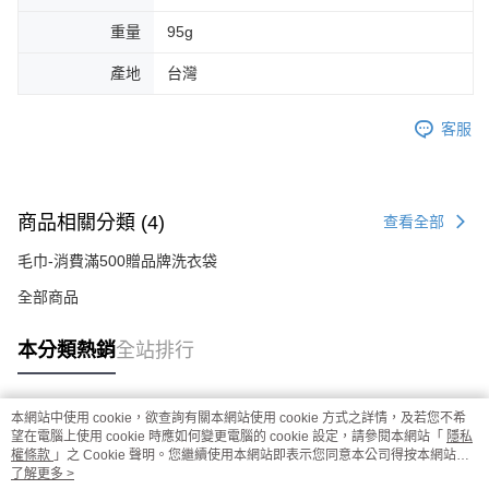
重量
95g
產地
台灣
客服
商品相關分類 (4)
查看全部
毛巾-消費滿500贈品牌洗衣袋
全部商品
本分類熱銷
全站排行
本網站中使用 cookie，欲查詢有關本網站使用 cookie 方式之詳情，及若您不希
熱門標籤
望在電腦上使用 cookie 時應如何變更電腦的 cookie 設定，請參閱本網站「
隱私
權條款
」之 Cookie 聲明。您繼續使用本網站即表示您同意本公司得按本網站使
用條款之 Cookie 聲明使用 cookie。
了解更多 >