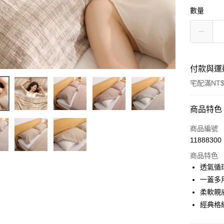
數量
付款與運
宅配滿NT$
付款方式
商品特色
信用卡一
商品編號
11888300
Apple Pay
商品特色
ATM付款
透氣循
一蓋多
柔軟親
運送方式
經典格
宅配