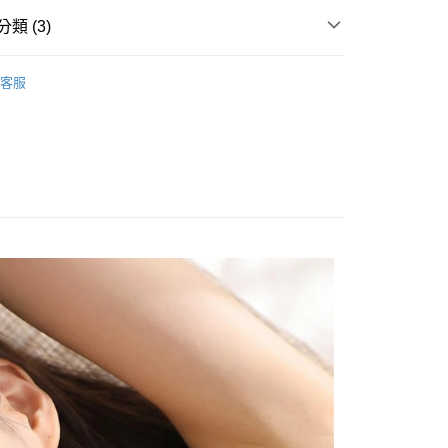
20，滿NT$999(含以上)免運費
類 (3)
品
枕巾/枕套
客服
紗布系列