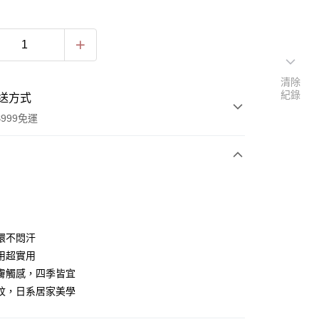
清除
紀錄
送方式
999免運
次付款
環不悶汗
用超實用
膚觸感，四季皆宜
紋，日系居家美學