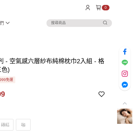
0
們
 - 空氣感六層紗布純棉枕巾2入組 - 格
三色)
999免運
99
磚紅
咖