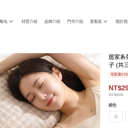
聯名
材質介紹
品牌介紹
門市介紹
客製區
關於我
居家系列
子 (共
宅配滿NT$
NT$2
NT$599
顏色
灰