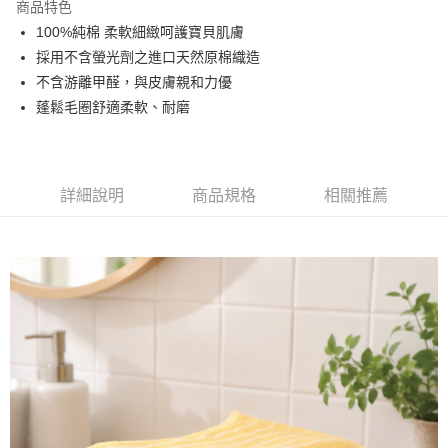
商品特色
ATM付款
100%純棉 柔軟細緻呵護寶貝肌膚
採用不含螢光劑之進口天然原棉織造
運送方式
不含游離甲醛，與皮膚親和力優
蓬鬆毛圈舒適柔軟、耐磨
全家取貨付款
每筆NT$60，滿NT$999(含以上)免運費
7-11取貨付款
詳細說明
商品規格
相關推薦
每筆NT$60，滿NT$999(含以上)免運費
宅配
每筆NT$120，滿NT$999(含以上)免運費