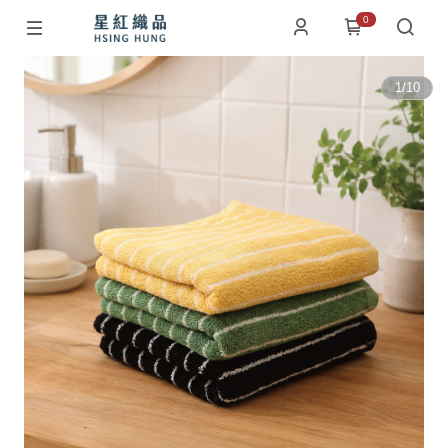
0
1
/
10