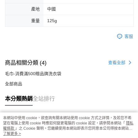
產地
中國
重量
125g
客服
商品相關分類 (4)
查看全部
毛巾-消費滿500贈品牌洗衣袋
全部商品
本分類熱銷
全站排行
本網站中使用 cookie，欲查詢有關本網站使用 cookie 方式之詳情，及若您不希
熱門標籤
望在電腦上使用 cookie 時應如何變更電腦的 cookie 設定，請參閱本網站「
隱私
權條款
」之 Cookie 聲明。您繼續使用本網站即表示您同意本公司得按本網站使
用條款之 Cookie 聲明使用 cookie。
了解更多 >