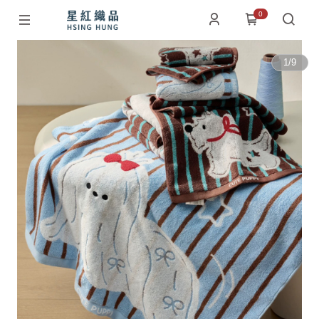
0
1
/
9