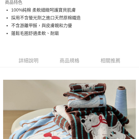
商品特色
ATM付款
100%純棉 柔軟細緻呵護寶貝肌膚
採用不含螢光劑之進口天然原棉織造
運送方式
不含游離甲醛，與皮膚親和力優
蓬鬆毛圈舒適柔軟、耐磨
全家取貨付款
每筆NT$60，滿NT$999(含以上)免運費
7-11取貨付款
詳細說明
商品規格
相關推薦
每筆NT$60，滿NT$999(含以上)免運費
宅配
每筆NT$120，滿NT$999(含以上)免運費