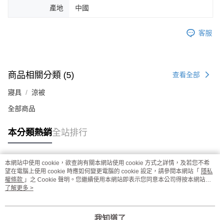
產地
中國
客服
商品相關分類 (5)
查看全部
寢具
涼被
全部商品
本分類熱銷
全站排行
本網站中使用 cookie，欲查詢有關本網站使用 cookie 方式之詳情，及若您不希
熱門標籤
望在電腦上使用 cookie 時應如何變更電腦的 cookie 設定，請參閱本網站「
隱私
權條款
」之 Cookie 聲明。您繼續使用本網站即表示您同意本公司得按本網站使
用條款之 Cookie 聲明使用 cookie。
了解更多 >
我知道了