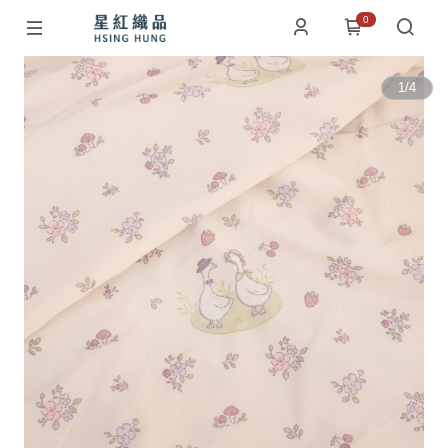
0
1
/
4