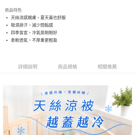
ATM付款
商品特色
天絲涼感親膚，夏天蓋也舒服
運送方式
吸濕排汗，減少悶黏感
宅配
四季皆宜，冷氣房剛剛好
每筆NT$120，滿NT$999(含以上)免運費
柔軟透氣，不厚重更輕盈
詳細說明
商品規格
相關推薦