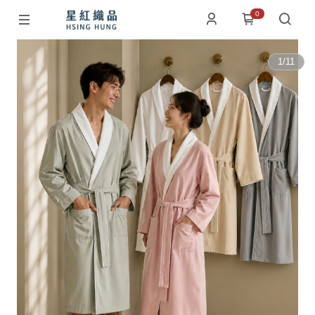
0
1
/
11