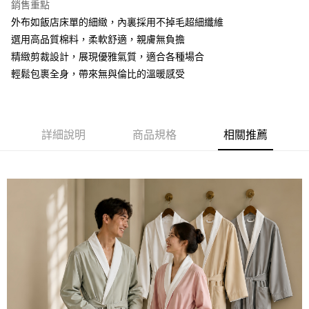
銷售重點
ATM付款
外布如飯店床單的細緻，內裏採用不掉毛超細纖維
選用高品質棉料，柔軟舒適，親膚無負擔
運送方式
精緻剪裁設計，展現優雅氣質，適合各種場合
輕鬆包裹全身，帶來無與倫比的溫暖感受
全家取貨付款
每筆NT$60，滿NT$999(含以上)免運費
7-11取貨付款
詳細說明
商品規格
相關推薦
每筆NT$60，滿NT$999(含以上)免運費
宅配
每筆NT$120，滿NT$999(含以上)免運費