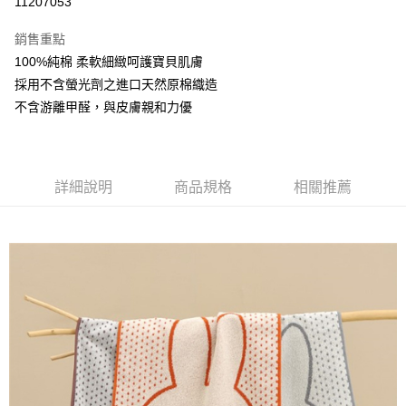
11207053
Apple Pay
銷售重點
ATM付款
100%純棉 柔軟細緻呵護寶貝肌膚
採用不含螢光劑之進口天然原棉織造
運送方式
不含游離甲醛，與皮膚親和力優
全家取貨付款
每筆NT$60，滿NT$999(含以上)免運費
詳細說明
商品規格
相關推薦
7-11取貨付款
每筆NT$60，滿NT$999(含以上)免運費
宅配
每筆NT$120，滿NT$999(含以上)免運費