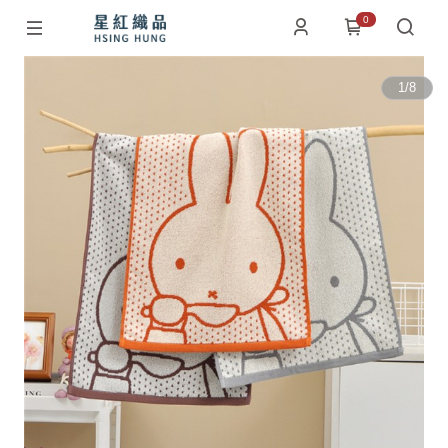
0
1
/
8