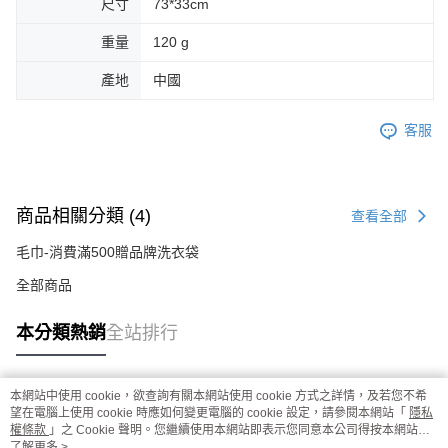
尺寸
73*33cm
重量
120 g
產地
中國
客服
商品相關分類 (4)
查看全部
毛巾-消費滿500贈品牌洗衣袋
全部商品
本分類熱銷
全站排行
本網站中使用 cookie，欲查詢有關本網站使用 cookie 方式之詳情，及若您不希
熱門標籤
望在電腦上使用 cookie 時應如何變更電腦的 cookie 設定，請參閱本網站「
隱私
權條款
」之 Cookie 聲明。您繼續使用本網站即表示您同意本公司得按本網站使
用條款之 Cookie 聲明使用 cookie。
了解更多 >