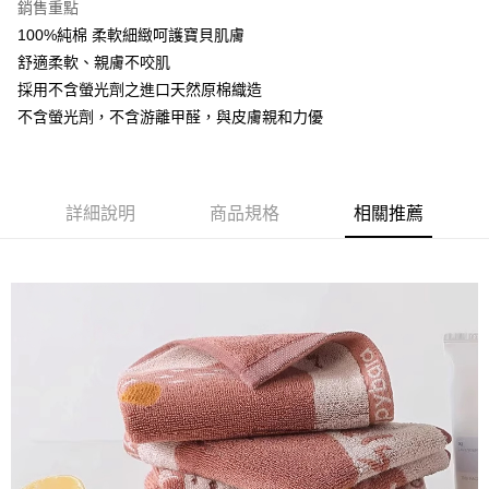
銷售重點
ATM付款
100%純棉 柔軟細緻呵護寶貝肌膚
舒適柔軟、親膚不咬肌
運送方式
採用不含螢光劑之進口天然原棉織造
不含螢光劑，不含游離甲醛，與皮膚親和力優
全家取貨付款
每筆NT$60，滿NT$999(含以上)免運費
7-11取貨付款
詳細說明
商品規格
相關推薦
每筆NT$60，滿NT$999(含以上)免運費
宅配
每筆NT$120，滿NT$999(含以上)免運費