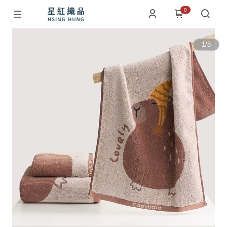
0
1
/
8