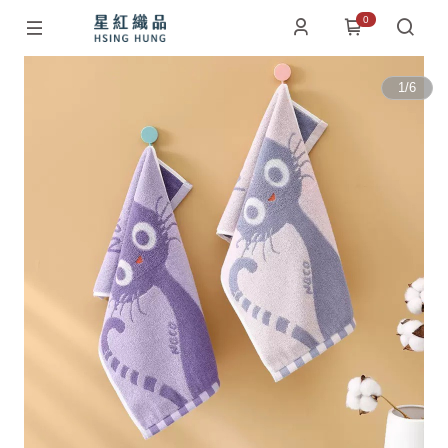
0
1
/
6