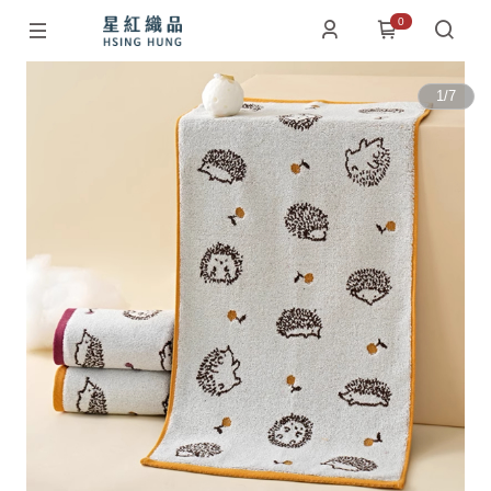
0
1
/
7