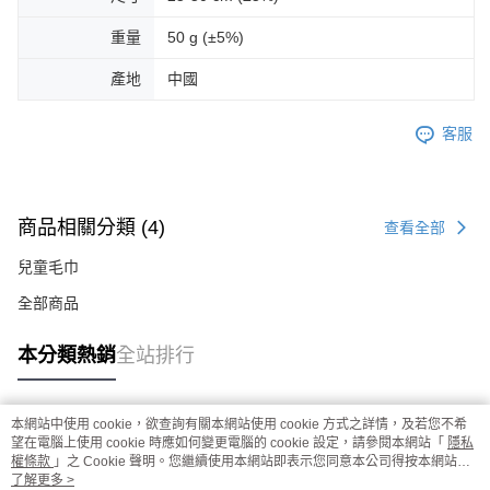
重量
50 g (±5%)
產地
中國
客服
商品相關分類 (4)
查看全部
兒童毛巾
全部商品
本分類熱銷
全站排行
本網站中使用 cookie，欲查詢有關本網站使用 cookie 方式之詳情，及若您不希
熱門標籤
望在電腦上使用 cookie 時應如何變更電腦的 cookie 設定，請參閱本網站「
隱私
權條款
」之 Cookie 聲明。您繼續使用本網站即表示您同意本公司得按本網站使
用條款之 Cookie 聲明使用 cookie。
了解更多 >