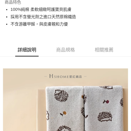
商品特色
ATM付款
100%純棉 柔軟細緻呵護寶貝肌膚
採用不含螢光劑之進口天然原棉織造
運送方式
不含游離甲醛，與皮膚親和力優
全家取貨付款
每筆NT$60，滿NT$999(含以上)免運費
詳細說明
商品規格
相關推薦
7-11取貨付款
每筆NT$60，滿NT$999(含以上)免運費
宅配
每筆NT$120，滿NT$999(含以上)免運費