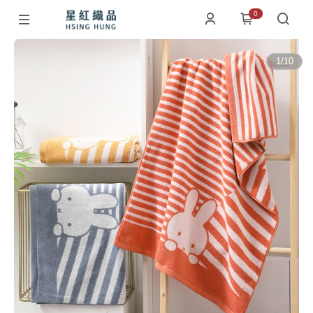
0
1
/
10