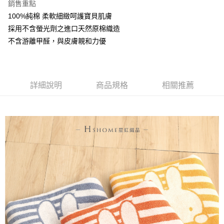
銷售重點
ATM付款
100%純棉 柔軟細緻呵護寶貝肌膚
採用不含螢光劑之進口天然原棉織造
運送方式
不含游離甲醛，與皮膚親和力優
全家取貨付款
每筆NT$60，滿NT$999(含以上)免運費
詳細說明
商品規格
相關推薦
7-11取貨付款
每筆NT$60，滿NT$999(含以上)免運費
宅配
每筆NT$120，滿NT$999(含以上)免運費